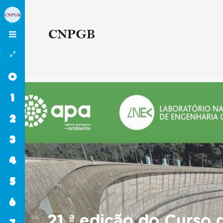
0
INÍCIO
1
COMPOSIÇÃO
2
OBJECTIVOS
3
ORGANIZAÇÃO
4
EVENTOS
5
ACTIVIDADES
6
PUBLICAÇÕES
21.ª edição do Curso
7
BARRAGENS