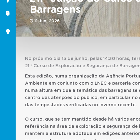
Barragens
8
SABER
MAIS
11 Jun, 2026
9
CONTACTOS
No próximo dia 15 de junho, pelas 14:30 horas, ter
21.º Curso de Exploração e Segurança de Barragen
Esta edição, numa organização da Agência Portu
Ambiente em conjunto com o LNEC e parceria com
numa altura em que a temática das barragens se 
centro das atenções do público, em particular n
das tempestades verificadas no Inverno recente.
O curso, que se tem mantido desde há vários an
referência na área da exploração e segurança de 
mantém a estrutura adotada em edições anterior