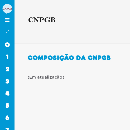
0
INÍCIO
1
COMPOSIÇÃO DA CNPGB
COMPOSIÇÃO
2
OBJECTIVOS
(Em atualização)
3
ORGANIZAÇÃO
4
EVENTOS
5
ACTIVIDADES
6
PUBLICAÇÕES
7
.
BARRAGENS